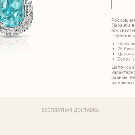
Роскошная
Параиба в
Восхитите
глубиной 
Турмали
25 брил
Цепочка
Белое з
Цепочка в
характери
разные. М
из вашего
Я
БЕСПЛАТНАЯ ДОСТАВКА