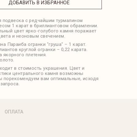
ДОБАВИТЬ В ИЗБРАННОЕ
 подвеска с редчайшим турмалином
есом 1 карат в бриллиантовом обрамлении.
льный цвет ярко-голубого камня поражает
цвета и неоновым свечением.
на Параиба огранки "груша" – 1 карат.
лиантов круглой огранки – 0,22 карата.
 якорного плетения.
олото.
ходит в стоимость украшения. Цвет и
стики центрального камня возможны
ы порекомендуем вам оптимальные, исходя
 запроса.
ОПЛАТА