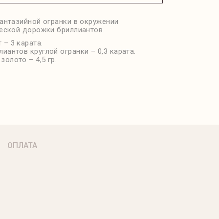
антазийной огранки в окружении
еской дорожки бриллиантов.
 – 3 карата.
лиантов круглой огранки – 0,3 карата.
золото – 4,5 гр.
ОПЛАТА