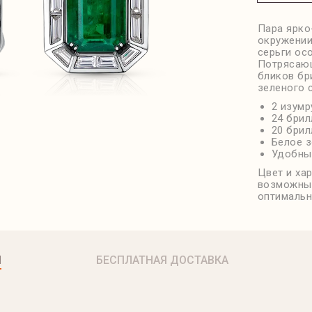
Пара ярко
окружении
серьги ос
Потрясающ
бликов бр
зеленого 
2 изумр
24 брил
20 брил
Белое з
Удобный
Цвет и ха
возможны 
оптимальн
Я
БЕСПЛАТНАЯ ДОСТАВКА