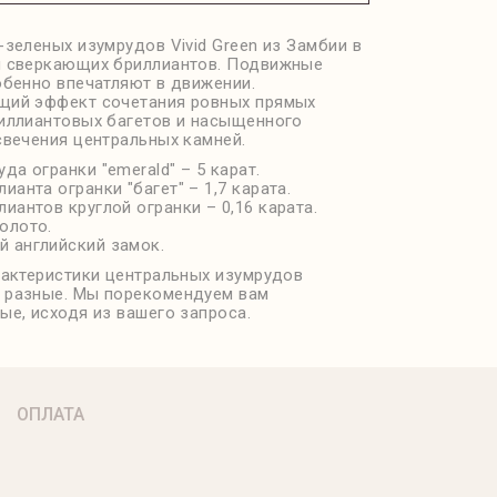
-зеленых изумрудов Vivid Green из Замбии в
 сверкающих бриллиантов. Подвижные
обенно впечатляют в движении.
ий эффект сочетания ровных прямых
иллиантовых багетов и насыщенного
свечения центральных камней.
уда огранки "emerald" – 5 карат.
лианта огранки "багет" – 1,7 карата.
лиантов круглой огранки – 0,16 карата.
олото.
 английский замок.
рактеристики центральных изумрудов
разные. Мы порекомендуем вам
ые, исходя из вашего запроса.
ОПЛАТА