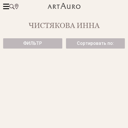
ЧИСТЯКОВА ИННА
ФИЛЬТР
Сортировать по:
ШИРОКОЕ ЗОЛОТОЕ КОЛЬЦО
ШИРОКОЕ ЗОЛОТОЕ КОЛЬЦО
С БРИЛЛИАНТАМИ
FLORA
299 500 ₽
от 129 000 ₽
КОЛЬЦО С ТОПАЗОМ SKY
ГИБКОЕ КОЛЬЦО С
БРИЛЛИАНТАМИ
от 179 500 ₽
от 320 500 ₽