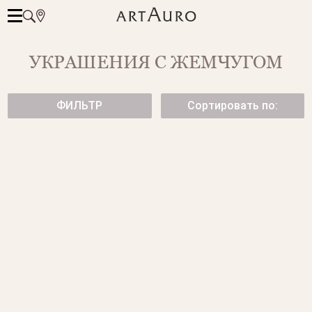
УКРАШЕНИЯ С ЖЕМЧУГОМ
ФИЛЬТР
Сортировать по:
БРАСЛЕТ ИЗ БЕЛОГО
КОЛЬЦО С БЕЛЫМ
МОРСКОГО ЖЕМЧУГА
ГРАНЕНЫМ ЖЕМЧУГОМ И
БРИЛЛИАНТАМИ
299 500 ₽
345 500 ₽
ПОДВЕСКА С ЖЕМЧУГОМ
СЕРЬГИ С БЕЛЫМ ЖЕМЧУГОМ
от 137 500 ₽
325 500 ₽