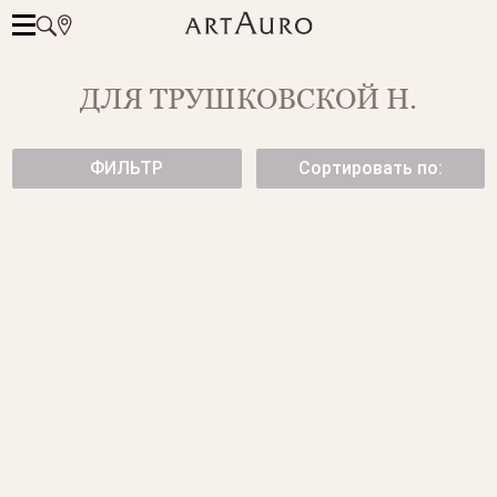
ДЛЯ ТРУШКОВСКОЙ Н.
ФИЛЬТР
Сортировать по:
ПОДВЕСКА В ФОРМЕ БАБОЧКИ
КОЛЬЦО С РУБИНОМ
КОЛЬЦО С БОЛЬШИМ
КОЛЬЦО С ТАНЗАНИТОМ
РУБИНОМ
КОЛЬЦО С ИЗУМРУДОМ
1879-1/1.47