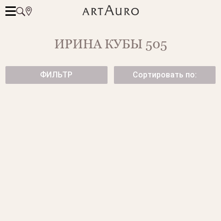
ИРИНА КУБЫ 505
ФИЛЬТР
Сортировать по:
ЗОЛОТОЙ БРАСЛЕТ C
БРАСЛЕТ FLORA С ЖЕМЧУГОМ
БРИЛЛИАНТАМИ
от 125 500 ₽
от 183 500 ₽
БРАСЛЕТ С ЦИТРИНОМ
4690-3