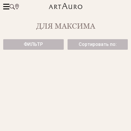
ДЛЯ МАКСИМА
ФИЛЬТР
Сортировать по:
КОЛЬЦО С БРИЛЛИАНТОМ
КОЛЬЦО С БРИЛЛИАНТОМ
от 269 500 ₽
239 500 ₽
КОЛЬЦО С ТАНЗАНИТОМ И
ПОМОЛВОЧНОЕ КОЛЬЦО ИЗ
БРИЛЛИАНТАМИ
БЕЛОГО ЗОЛОТА
109 500 ₽
от 280 000 ₽