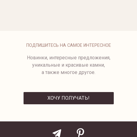
КОЛЬЦО С БРИЛЛИАНТОМ
КОЛЬЦО С ЦЕНТРАЛЬНЫМ
БРИЛЛИАНТОМ
239 500 ₽
от 284 500 ₽
1593-1/1-5,0
ПОДПИШИТЕСЬ НА САМОЕ ИНТЕРЕСНОЕ
Новинки, интересные предложения,
уникальные и красивые камни,
а также многое другое.
ХОЧУ ПОЛУЧАТЬ!
ОТПРАВИТЬ