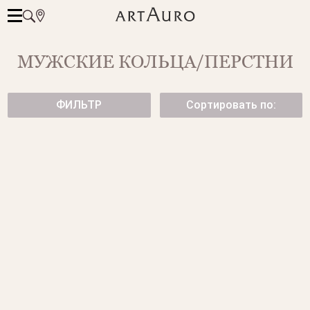
МУЖСКИЕ КОЛЬЦА/ПЕРСТНИ
ФИЛЬТР
Сортировать по:
МУЖСКОЕ КОЛЬЦО
МУЖСКОЕ КОЛЬЦО
PROMETHEUS
от 164 500 ₽
от 2 950 000 ₽
МУЖСКОЕ ЗОЛОТОЕ КОЛЬЦО
МУЖСКОЕ КОЛЬЦО С ЧЕРНОЙ
ШПИНЕЛЬЮ
199 500 ₽