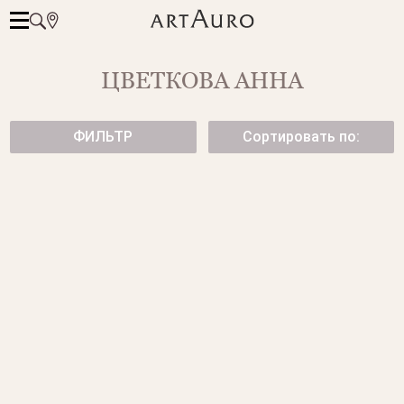
ЦВЕТКОВА АННА
ФИЛЬТР
Сортировать по:
ЗОЛОТОЕ ОБРУЧАЛЬНОЕ
ОБРУЧАЛЬНОЕ КОЛЬЦО ИЗ
КОЛЬЦО HARMONY С
ЖЕЛТОГО ЗОЛОТА
БРИЛЛИАНТАМИ
от 52 150 ₽
от 154 500 ₽
ОБРУЧАЛЬНОЕ КОЛЬЦО С
КОЛЬЦО С
БРИЛЛИАНТАМИ
БРИЛЛИАНТОВЫМИ