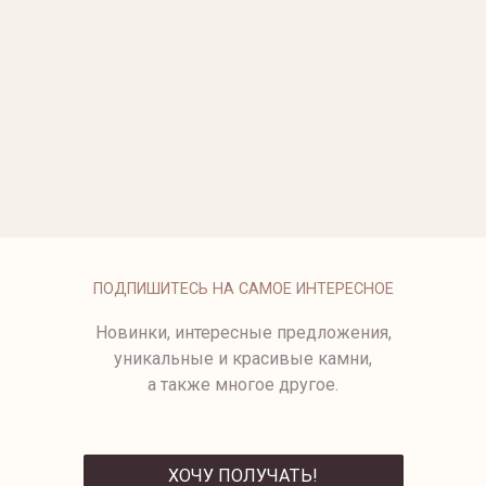
ПОДВЕСЫ С ГРАНЕНЫМ
ПОДВЕСЫ ИЗ ЖЕЛТОГО
ГОРНЫМ ХРУСТАЛЕМ
ЗОЛОТА С АМЕТИСТОМ
45 500 ₽
33 950 ₽
ПОДВЕСЫ С РОЗОВЫМ
ПОДВЕСЫ С ГРАНЕНЫМ
КВАРЦЕМ
ТОПАЗОМ SWISS
65 500 ₽
ПОДВЕСЫ С РАУХТОПАЗАМИ
40 950 ₽
ПОДПИШИТЕСЬ НА САМОЕ ИНТЕРЕСНОЕ
Новинки, интересные предложения,
уникальные и красивые камни,
а также многое другое.
ХОЧУ ПОЛУЧАТЬ!