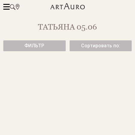
ТАТЬЯНА 05.06
ФИЛЬТР
Сортировать по:
ПОДВЕСЫ С ЛИМОННЫМИ
ПОДВЕСЫ С ЦИТРИНАМИ
КВАРЦАМИ
117 500 ₽
44 500 ₽
ПОДВЕСЫ С ТОПАЗАМИ SWISS
ПОДВЕСЫ С АМЕТИСТАМИ
255 500 ₽
97 500 ₽