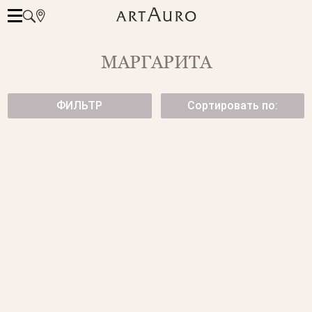
МАРГАРИТА
ФИЛЬТР
Сортировать по:
ЗОЛОТОЕ КОЛЬЦО С
КОЛЬЦО С ДОРОЖКОЙ
БРИЛЛИАНТАМИ
БРИЛЛИАНТОВ
от 64 500 ₽
от 134 500 ₽
ОБРУЧАЛЬНО КОЛЬЦО С
ОБРУЧАЛЬНОЕ КОЛЬЦО С
БРИЛЛИАНТОВОЙ
БРИЛЛИАНТАМИ
ДОРОЖКОЙ
от 67 500 ₽