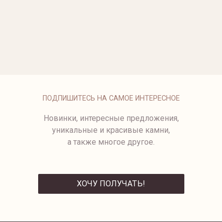
ЗОЛОТЫЕ СЕРЬГИ-ПУСЕТЫ
ЗОЛОТЫЕ СЕРЬГИ-ПУСЕТЫ С
TORNADO
БРИЛЛИАНТАМИ
от 115 500 ₽
ЗОЛОТЫЕ СЕРЬГИ-ПУСЕТЫ С
БРИЛЛИАНТАМИ
ПОДПИШИТЕСЬ НА САМОЕ ИНТЕРЕСНОЕ
Новинки, интересные предложения,
уникальные и красивые камни,
а также многое другое.
ХОЧУ ПОЛУЧАТЬ!
ОТПРАВИТЬ