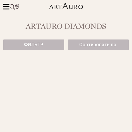
ARTAURO DIAMONDS
ФИЛЬТР
Сортировать по:
ПОДВЕСКА С БРИЛЛИАНТОМ
ЗОЛОТЫЕ СЕРЬГИ-ПУСЕТЫ С
ЖЕЛТЫМИ БРИЛЛИАНТАМИ
от 185 500 ₽
от 175 500 ₽
ЗОЛОТОЕ КОЛЬЦО С
БРАСЛЕТ ИЗ БЕЛОГО ЗОЛОТА
БРИЛЛИАНТОМ 5 КАРАТ
С БРИЛЛИАНТАМИ
18 475 000 ₽
от 469 500 ₽