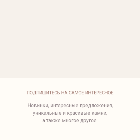
92 950 ₽
от 65 500 ₽
КОЛЬЦО CUВЕ ИЗ БЕЛОГО
ЗОЛОТЫЕ СЕРЬГИ-ПУСЕТЫ
ЗОЛОТА
CUBE
67 500 ₽
59 950 ₽
СЕРЬГИ GIRAFFE
КОЛЬЦО BAMBOO ИЗ БЕЛОГО
ЗОЛОТА
77 500 ₽
КОЛЬЦО ИЗ БЕЛОГО ЗОЛОТА
СЕРЬГИ ИЗ БЕЛОГО ЗОЛОТА
от 45 500 ₽
49 500 ₽
ПОДПИШИТЕСЬ НА САМОЕ ИНТЕРЕСНОЕ
Новинки, интересные предложения,
уникальные и красивые камни,
а также многое другое.