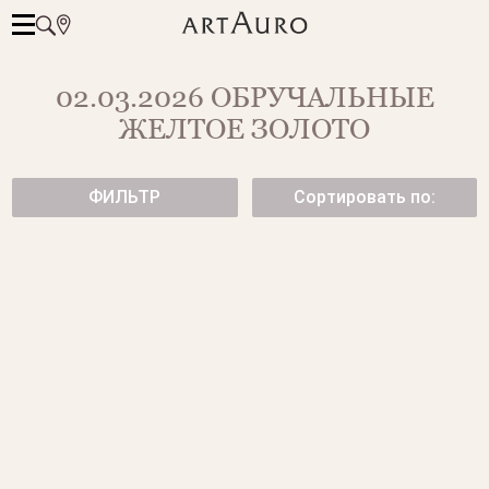
02.03.2026 ОБРУЧАЛЬНЫЕ
ЖЕЛТОЕ ЗОЛОТО
ФИЛЬТР
Сортировать по:
СЕРЬГИ CANNES ИЗ БЕЛОГО
КОЛЬЦО BAMBOO
ЗОЛОТА С БРИЛЛИАНТАМИ
от 79 500 ₽
69 950 ₽
СЕРЬГИ ИЗ БЕЛОГО ЗОЛОТА
ЗОЛОТОЕ КОЛЬЦО С
БРИЛЛИАНТАМИ