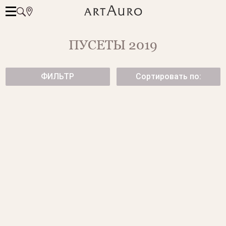
ПУСЕТЫ 2019
ФИЛЬТР
Сортировать по:
ЗОЛОТЫЕ СЕРЬГИ-ПУСЕТЫ С
ЗОЛОТЫЕ СЕРЬГИ-ПУСЕТЫ С
БРИЛЛИАНТАМИ
БРИЛЛИАНТАМИ
от 96 500 ₽
от 183 500 ₽
ЗОЛОТЫЕ СЕРЬГИ-ПУСЕТЫ С
ЗОЛОТЫЕ СЕРЬГИ-ПУСЕТЫ
БРИЛЛИАНТАМИ
TORNADO
от 84 500 ₽
от 115 500 ₽