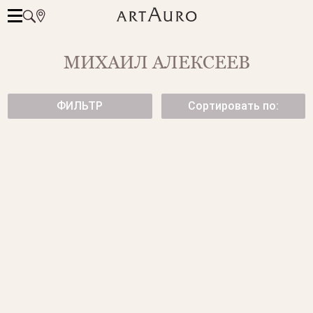
МИХАИЛ АЛЕКСЕЕВ
ФИЛЬТР
Сортировать по:
СЕРЬГИ INFINITY С
ЗОЛОТЫЕ СЕРЬГИ
БРИЛЛИАНТАМИ
139 500 ₽
243 500 ₽
ПОДВЕСКА "СНЕГОВИК" ИЗ
СЕРЬГИ НА ЦЕПОЧКАХ С
БЕЛОГО ЗОЛОТА
САПФИРАМИ
41 500 ₽
от 95 500 ₽