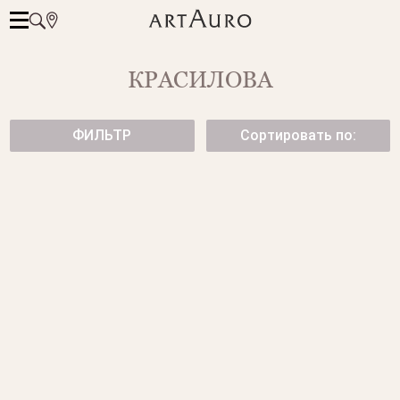
КРАСИЛОВА
ФИЛЬТР
Сортировать по:
СЕРЬГИ CANDY С
КОЛЬЦО С ЧЕРНЫМ
БРИЛЛИАНТАМИ
ЖЕМЧУГОМ
75 500 ₽
133 000 ₽
КОЛЬЦО С ЖЕМЧУГОМ.
ПОДВЕСЫ С ЧЕРНЫМ
ЖЕМЧУГОМ
44 550 ₽
38 950 ₽