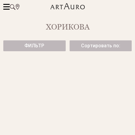
ХОРИКОВА
ФИЛЬТР
Сортировать по:
СЕРЬГИ CANNES ИЗ БЕЛОГО
СЕРЬГИ С БРИЛЛИАНТАМИ
ЗОЛОТА С БРИЛЛИАНТАМИ
от 149 500 ₽
69 950 ₽
КЛАССИЧЕСКИЕ СЕРЬГИ С
СЕРЬГИ С БРИЛЛИАНТАМИ.
БРИЛЛИАНТАМИ.
от 87 900 ₽
от 143 500 ₽