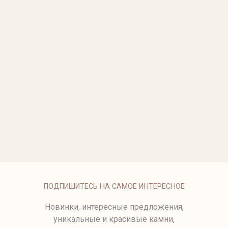
СЕРЬГИ С БРИЛЛИАНТАМИ
СЕРЬГИ С БРИЛЛИАНТАМИ.
от 109 500 ₽
от 75 750 ₽
СЕРЬГИ KISS С
СЕРЬГИ С БРИЛЛИАНТАМИ.
БРИЛЛИАНТАМИ
122 250 ₽
77 500 ₽
СЕРЬГИ С БРИЛЛИАНТАМИ
2501-1
от 79 500 ₽
СЕРЬГИ С БРИЛЛИАНТАМИ
СЕРЬГИ ИЗ МАТОВОГО
БЕЛОГО ЗОЛОТА
от 131 500 ₽
87 500 ₽
ПОДПИШИТЕСЬ НА САМОЕ ИНТЕРЕСНОЕ
Новинки, интересные предложения,
уникальные и красивые камни,