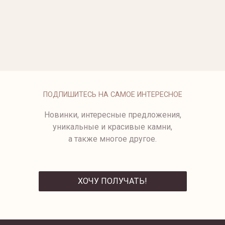
от 225 500 ₽
КОЛЬЦО С ЧЕРНОЙ
СЕРЬГИ С ЖЕМЧУГОМ И
ЖЕМЧУЖИНОЙ
БРИЛЛИАНТАМИ
99 750 ₽
СЕРЬГИ С ЖЕМЧУГОМ MELO
ПОДПИШИТЕСЬ НА САМОЕ ИНТЕРЕСНОЕ
Новинки, интересные предложения,
уникальные и красивые камни,
а также многое другое.
ХОЧУ ПОЛУЧАТЬ!
ОТПРАВИТЬ