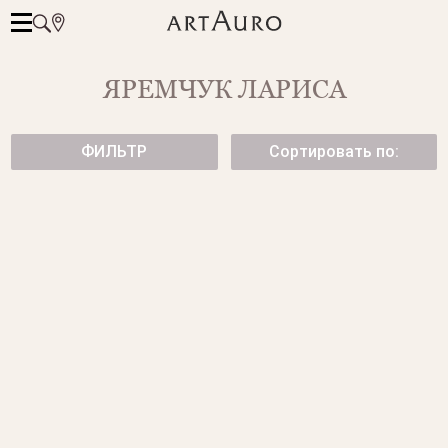
ЯРЕМЧУК ЛАРИСА
ФИЛЬТР
Сортировать по:
КОЛЬЦО С ЧЕРНЫМ
КОЛЬЦО С ТОПАЗОМ SKY
ЖЕМЧУГОМ
75 500 ₽
133 000 ₽
КОЛЬЦО CANDY С БИРЮЗОЙ
СЕРЬГИ С БРОНЗОВЫМ
ЖЕМЧУГОМ И
78 500 ₽
БРИЛЛИАНТАМИ