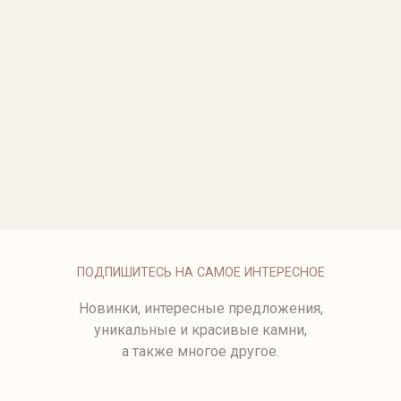
ЗОЛОТЫЕ ЧАСЫ
СЕРЬГИ С РЕЗНЫМИ
АГАТАМИ
1 099 000 ₽
СЕРЬГИ С БРИЛЛИАНТАМИ
КОЛЬЦО С ЛАВАНДОВЫМ
КВАРЦЕМ
КОЛЬЦО С БЕЛОЙ
ПОДВЕСКА ИЗ БЕЛОГО
ЖЕМЧУЖИНОЙ
ЗОЛОТА С БРИЛЛИАНТАМИ
274 500 ₽
ЗОЛОТОЙ БРАСЛЕТ С
ЧЕРНЫМ ЖЕМЧУГОМ
ПОДПИШИТЕСЬ НА САМОЕ ИНТЕРЕСНОЕ
Новинки, интересные предложения,
уникальные и красивые камни,
а также многое другое.