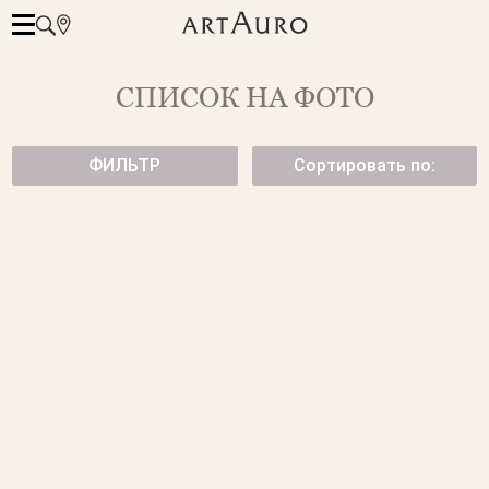
СПИСОК НА ФОТО
ФИЛЬТР
Сортировать по:
КОЛЬЦО ИЗ БЕЛОГО ЗОЛОТА
КОЛЬЦО ИЗ ЖЕЛТОГО
ЗОЛОТА
от 64 050 ₽
77 500 ₽
СЕРЬГИ ИЗ БЕЛОГО ЗОЛОТА
СЕРЬГИ CANDY С
БРИЛЛИАНТАМИ
92 950 ₽
57 950 ₽