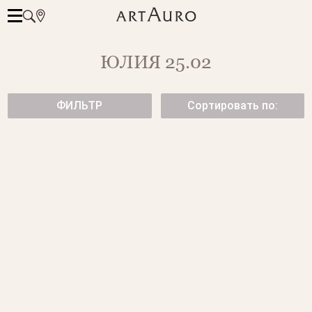
ЮЛИЯ 25.02
ФИЛЬТР
Сортировать по:
ШИРОКОЕ ЗОЛОТОЕ КОЛЬЦО
КОЛЬЕ ИЗ ЖЕЛТОГО ЗОЛОТА
С БРИЛЛИАНТАМИ
от 141 850 ₽
284 500 ₽
ГИБКОЕ КОЛЬЦО ИЗ
КОЛЬЦО С ЖЕЛТЫМИ
ЖЕЛТОГО ЗОЛОТА
САПФИРАМИ
от 119 700 ₽
от 345 500 ₽