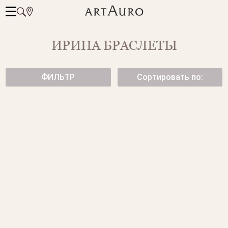
ИРИНА БРАСЛЕТЫ
ФИЛЬТР
Сортировать по:
БРАСЛЕТ BAMBOO ИЗ БЕЛОГО
БРАСЛЕТ CUBE ИЗ БЕЛОГО
ЗОЛОТА
ЗОЛОТА
от 177 650 ₽
от 139 500 ₽
ШИРОКИЙ БРАСЛЕТ ИЗ
БРАСЛЕТ С БРИЛЛИАНТАМИ
БЕЛОГО ЗОЛОТА
от 149 500 ₽
от 278 100 ₽