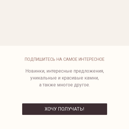
БРАСЛЕТ CANNES
ЗОЛОТОЙ БРАСЛЕТ НА
ЦЕПОЧКЕ
от 173 500 ₽
от 139 300 ₽
МУЖСКОЙ БРАСЛЕТ ИЗ
ЖЕЛТОГО И БЕЛОГО ЗОЛОТА
от 412 750 ₽
ПОДПИШИТЕСЬ НА САМОЕ ИНТЕРЕСНОЕ
Новинки, интересные предложения,
уникальные и красивые камни,
а также многое другое.
ХОЧУ ПОЛУЧАТЬ!
ОТПРАВИТЬ