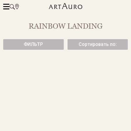
RAINBOW LANDING
ФИЛЬТР
Сортировать по:
КОЛЬЦО С ТОПАЗОМ SKY
ЗОЛОТЫЕ СЕРЬГИ-ПУСЕТЫ
FLORA
от 179 500 ₽
67 500 ₽
СЕРЬГИ С ТОПАЗОМ SKY
ЗОЛОТЫЕ СЕРЬГИ С
ПОДВЕСАМИ ИЗ КОЛЛЕКЦИИ
239 000 ₽
FLORA