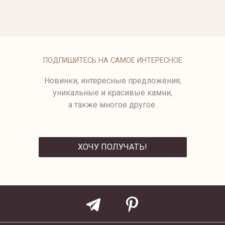
БРАСЛЕТ FLORA C ЖЕМЧУГОМ
КОЛЬЦО С ТОПАЗОМ LONDON
BLUE.
от 127 500 ₽
94 550 ₽
ПОДПИШИТЕСЬ НА САМОЕ ИНТЕРЕСНОЕ
Новинки, интересные предложения,
уникальные и красивые камни,
а также многое другое.
ХОЧУ ПОЛУЧАТЬ!
ОТПРАВИТЬ