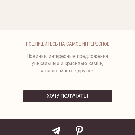
289 500 ₽
ОБРУЧАЛЬНОЕ КОЛЬЦО ИЗ
КОЛЬЦО SEASONS С
БЕЛОГО ЗОЛОТА С
БРИЛЛИАНТАМИ
БРИЛЛИАНТАМИ
от 239 500 ₽
ПОДПИШИТЕСЬ НА САМОЕ ИНТЕРЕСНОЕ
Новинки, интересные предложения,
уникальные и красивые камни,
а также многое другое.
ХОЧУ ПОЛУЧАТЬ!
ОТПРАВИТЬ