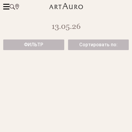
13.05.26
ФИЛЬТР
Сортировать по:
КОЛЬЦО HELIX С
ГИБКОЕ КОЛЬЦО С
БРИЛЛИАНТАМИ
БРИЛЛИАНТАМИ
219 500 ₽
от 320 500 ₽
КОЛЬЦО С БРИЛЛИАНТАМИ
ШИРОКОЕ КОЛЬЦО HELIX ИЗ
БЕЛОГО ЗОЛОТА С
279 500 ₽
БРИЛЛИАНТАМИ