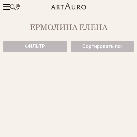
ЕРМОЛИНА ЕЛЕНА
ФИЛЬТР
Сортировать по:
КРЕСТИК С БРИЛЛИАНТАМИ
КРЕСТИК С БРИЛЛИАНТАМИ
175 500 ₽
39 950 ₽
КРЕСТИК С БРИЛЛИАНТАМИ.
БРИЛЛИАНТОВЫЙ КРЕСТИК.
от 147 500 ₽
59 750 ₽