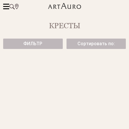
КРЕСТЫ
ФИЛЬТР
Сортировать по:
КРЕСТИК С БРИЛЛИАНТАМИ
КРЕСТИК С БРИЛЛИАНТАМИ
175 500 ₽
39 950 ₽
КРЕСТИК С БРИЛЛИАНТАМИ.
КРЕСТИК ИЗ БЕЛОГО ЗОЛОТА.
от 147 500 ₽
19 950 ₽