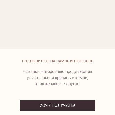
ЗОЛОТА
от 159 500 ₽
от 67 500 ₽
ШИРОКОЕ ЗОЛОТОЕ КОЛЬЦО
ОБЪЕМНОЕ КОЛЬЦО ИЗ
С БРИЛЛИАНТАМИ
ЖЕЛТОГО ЗОЛОТА
295 500 ₽
87 500 ₽
КОЛЬЦО С ЗОЛОТЫМ
КОЛЬЦО С МЯТНЫМ
ЖЕМЧУГОМ
БЕРИЛЛОМ
от 227 500 ₽
ПОДПИШИТЕСЬ НА САМОЕ ИНТЕРЕСНОЕ
Новинки, интересные предложения,
уникальные и красивые камни,
а также многое другое.
ХОЧУ ПОЛУЧАТЬ!
ОТПРАВИТЬ