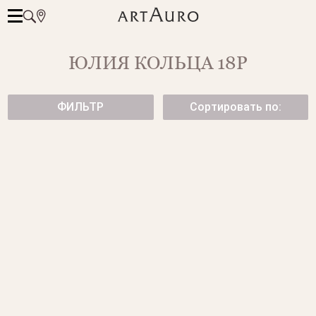
ЮЛИЯ КОЛЬЦА 18Р
ФИЛЬТР
Сортировать по:
ШИРОКОЕ ЗОЛОТОЕ КОЛЬЦО
ГИБКОЕ КОЛЬЦО ИЗ
С БРИЛЛИАНТАМИ
ЖЕЛТОГО ЗОЛОТА
284 500 ₽
от 119 700 ₽
КОЛЬЦО С ЦВЕТНЫМИ
КОЛЬЦО С БЕРИЛЛАМИ
САПФИРАМИ
от 207 500 ₽
от 182 500 ₽