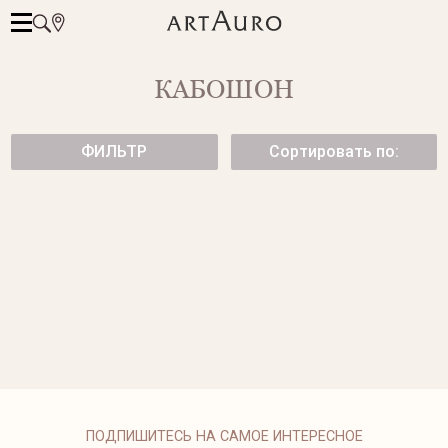
КАБОШОН
ФИЛЬТР
Сортировать по:
ЭФФЕКТНОЕ КОЛЬЦО С РАУХ-
КОЛЬЦО С КВАРЦЕМ
ТОПАЗОМ
"ВОЛОСЫ ВЕНЕРЫ"
114 500 ₽
84 750 ₽
1547-1/51
КОЛЬЦО С КОРАЛЛОМ И
БРИЛЛИАНТАМИ
ПОДПИШИТЕСЬ НА САМОЕ ИНТЕРЕСНОЕ