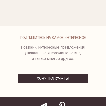
КОЛЬЦО ИЗ ЖЕЛТОГО
КОЛЬЦО ИЗ РОЗОВОГО И
ЗОЛОТА С БРИЛЛИАНТАМИ
БЕЛОГО ЗОЛОТА
КОЛЬЦО С БРИЛЛИАНТАМИ
ПОДПИШИТЕСЬ НА САМОЕ ИНТЕРЕСНОЕ
Новинки, интересные предложения,
уникальные и красивые камни,
а также многое другое.
ХОЧУ ПОЛУЧАТЬ!
ОТПРАВИТЬ