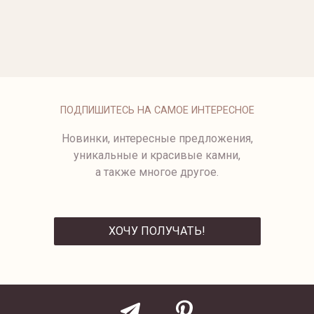
СЕРЬГИ С БРИЛЛИАНТАМИ
СЕРЬГИ КОНГО С
БРИЛЛИАНТАМИ
117 950 ₽
255 500 ₽
СЕРЬГИ BAMBOO
ПОДПИШИТЕСЬ НА САМОЕ ИНТЕРЕСНОЕ
Новинки, интересные предложения,
уникальные и красивые камни,
а также многое другое.
ХОЧУ ПОЛУЧАТЬ!
ОТПРАВИТЬ