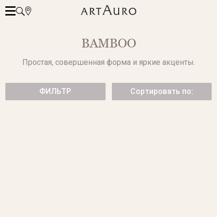
BAMBOO
Простая, совершенная форма и яркие акценты.
ФИЛЬТР
Сортировать по:
КОЛЬЦО BAMBOО
СЕРЬГИ ИЗ ЖЕЛТОГО ЗОЛОТА
от 77 500 ₽
89 950 ₽
БРАСЛЕТ BAMBOO ИЗ
БРАСЛЕТ BAMBOO ИЗ БЕЛОГО
ЖЕЛТОГО ЗОЛОТА
ЗОЛОТА